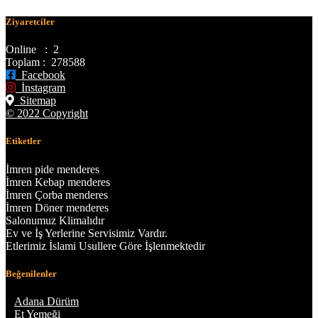
Ziyaretciler
Online : 2
Toplam : 278588
Facebook
İnstagram
Sitemap
© 2022 Copyright
Etiketler
İmren pide menderes
İmren Kebap menderes
İmren Çorba menderes
İmren Döner menderes
Salonumuz Klimalıdır
Ev ve İş Yerlerine Servisimiz Vardır.
Etlerimiz İslami Usullere Göre İşlenmektedir
Beğenilenler
»
Adana Dürüm
»
Et Yemeği