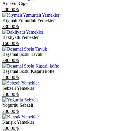
Arnavut Ciğer
500.00
₺
Kıymalı Yumurtalı Yemekler
330.00
₺
Bakliyatlı Yemekler
160.00
₺
Beşamal Soslu Tavuk
380.00
₺
Beşamal Soslu Kaşarlı köfte
430.00
₺
Sebzeli Yemekler
230.00
₺
Yoğurtlu Sebzeli
230.00
₺
Karışık Yemekler
800.00
₺