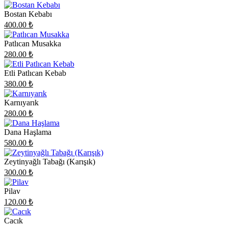
Bostan Kebabı
400.00
₺
Patlıcan Musakka
280.00
₺
Etli Patlıcan Kebab
380.00
₺
Karnıyarık
280.00
₺
Dana Haşlama
580.00
₺
Zeytinyağlı Tabağı (Karışık)
300.00
₺
Pilav
120.00
₺
Cacık