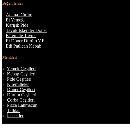
Beğenilenler
»
Adana Dürüm
»
Et Yemeği
»
Karışık Pide
»
Tavuk İskender Döner
»
Kiremitte Tavuk
»
Et Döner Dürüm Y.E
»
Etli Patlıcan Kebab
Menüleri
»
Yemek Çeşitleri
»
Kebap Çeşitleri
»
Pide Çeşitleri
»
Kiremitteler
»
Döner Çeşitleri
»
Dürüm Çeşitleri
»
Çorba Çeşitleri
»
Pizza Lahmacun
»
Tatlılar
»
İçecekler