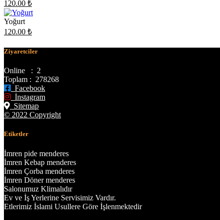
120.00
₺
Yoğurt
120.00
₺
Ziyaretciler
Online : 2
Toplam : 278268
Facebook
İnstagram
Sitemap
© 2022 Copyright
Etiketler
İmren pide menderes
İmren Kebap menderes
İmren Çorba menderes
İmren Döner menderes
Salonumuz Klimalıdır
Ev ve İş Yerlerine Servisimiz Vardır.
Etlerimiz İslami Usullere Göre İşlenmektedir