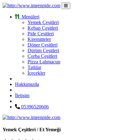
Menüleri
Yemek Çeşitleri
Kebap Çeşitleri
Pide Çeşitleri
Kiremitteler
Döner Çeşitleri
Dürüm Çeşitleri
Çorba Çeşitleri
Pizza Lahmacun
Tatlılar
İçecekler
Hakkımızda
İletişim
05396520606
Yemek Çeşitleri / Et Yemeği