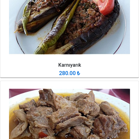
Karnıyarık
280.00
₺