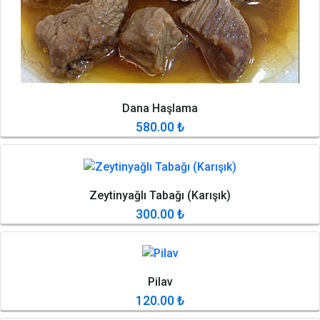
Dana Haşlama
580.00
₺
Zeytinyağlı Tabağı (Karışık)
300.00
₺
Pilav
120.00
₺