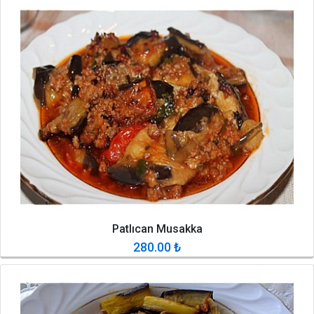
Patlıcan Musakka
280.00
₺