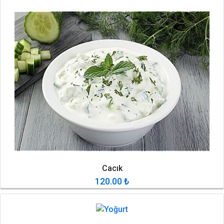
Cacık
120.00
₺