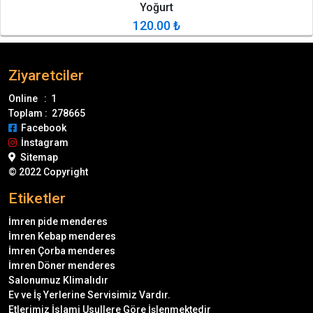
Yoğurt
120.00
₺
Ziyaretciler
Online : 1
Toplam : 278665
Facebook
İnstagram
Sitemap
© 2022 Copyright
Etiketler
İmren pide menderes
İmren Kebap menderes
İmren Çorba menderes
İmren Döner menderes
Salonumuz Klimalıdır
Ev ve İş Yerlerine Servisimiz Vardır.
Etlerimiz İslami Usullere Göre İşlenmektedir