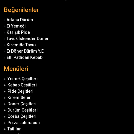
Beğenilenler
»
Adana Dürüm
»
Et Yemeği
»
Karışık Pide
»
Tavuk İskender Döner
»
Kiremitte Tavuk
»
Et Döner Dürüm Y.E
»
Etli Patlıcan Kebab
Menüleri
»
Yemek Çeşitleri
»
Kebap Çeşitleri
»
Pide Çeşitleri
»
Kiremitteler
»
Döner Çeşitleri
»
Dürüm Çeşitleri
»
Çorba Çeşitleri
»
Pizza Lahmacun
»
Tatlılar