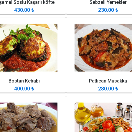
şamal Soslu Kaşarlı köfte
Sebzeli Yemekler
430.00
₺
230.00
₺
Bostan Kebabı
Patlıcan Musakka
400.00
₺
280.00
₺