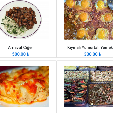
Arnavut Ciğer
Kıymalı Yumurtalı Yemek
500.00
₺
330.00
₺