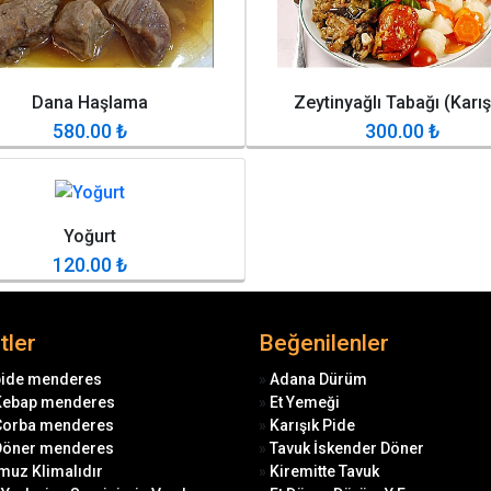
Dana Haşlama
Zeytinyağlı Tabağı (Karış
580.00
₺
300.00
₺
Yoğurt
120.00
₺
tler
Beğenilenler
pide menderes
»
Adana Dürüm
Kebap menderes
»
Et Yemeği
Çorba menderes
»
Karışık Pide
Döner menderes
»
Tavuk İskender Döner
muz Klimalıdır
»
Kiremitte Tavuk