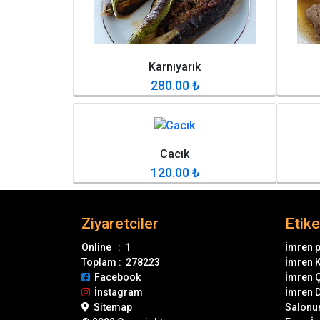
Karnıyarık
280.00
₺
Cacık
120.00
₺
Ziyaretciler
Etike
Online : 1
İmren 
Toplam : 278223
İmren 
Facebook
İmren 
İnstagram
İmren 
Sitemap
Salonu