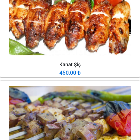
Kanat Şiş
450.00
₺