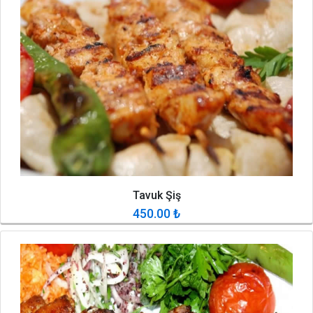
Tavuk Şiş
450.00
₺