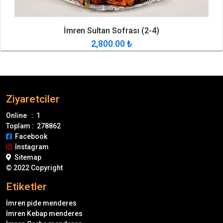
İmren Sultan Sofrası (2-4)
2,800.00
₺
Ziyaretciler
Online : 1
Toplam : 278862
Facebook
İnstagram
Sitemap
© 2022 Copyright
Etiketler
İmren pide menderes
İmren Kebap menderes