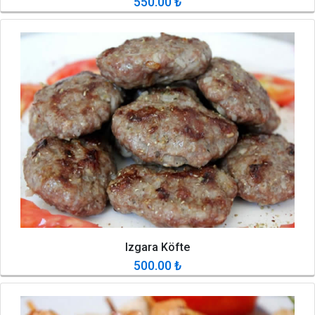
550.00
₺
Izgara Köfte
500.00
₺