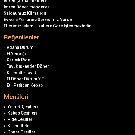
İmren Çorba menderes
İmren Döner menderes
Salonumuz Klimalıdır
Ev ve İş Yerlerine Servisimiz Vardır.
Etlerimiz İslami Usullere Göre İşlenmektedir
Beğenilenler
»
Adana Dürüm
»
Et Yemeği
»
Karışık Pide
»
Tavuk İskender Döner
»
Kiremitte Tavuk
»
Et Döner Dürüm Y.E
»
Etli Patlıcan Kebab
Menüleri
»
Yemek Çeşitleri
»
Kebap Çeşitleri
»
Pide Çeşitleri
»
Kiremitteler
»
Döner Çeşitleri