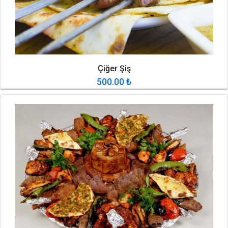
Çiğer Şiş
500.00
₺