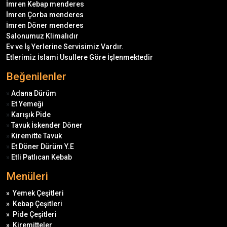
İmren Kebap menderes
İmren Çorba menderes
İmren Döner menderes
Salonumuz Klimalıdır
Ev ve İş Yerlerine Servisimiz Vardır.
Etlerimiz İslami Usullere Göre İşlenmektedir
Beğenilenler
»
Adana Dürüm
»
Et Yemeği
»
Karışık Pide
»
Tavuk İskender Döner
»
Kiremitte Tavuk
»
Et Döner Dürüm Y.E
»
Etli Patlıcan Kebab
Menüleri
»
Yemek Çeşitleri
»
Kebap Çeşitleri
»
Pide Çeşitleri
»
Kiremitteler