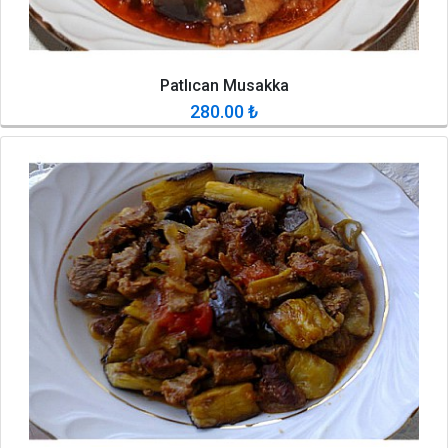
Patlıcan Musakka
280.00
₺