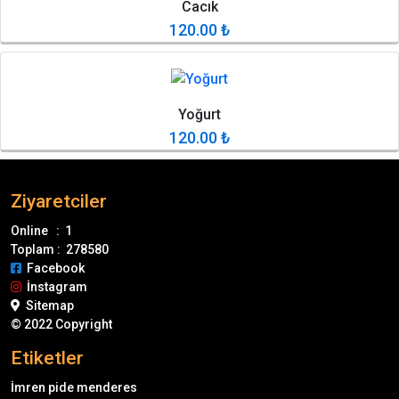
Cacık
120.00
₺
Yoğurt
120.00
₺
Ziyaretciler
Online : 1
Toplam : 278580
Facebook
İnstagram
Sitemap
© 2022 Copyright
Etiketler
İmren pide menderes