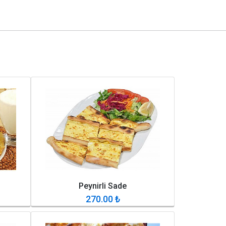
Peynirli Sade
270.00
₺