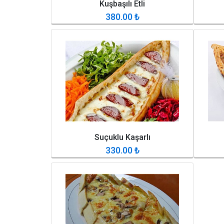
Kuşbaşılı Etli
380.00
₺
Suçuklu Kaşarlı
330.00
₺