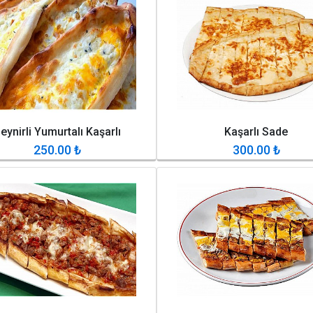
eynirli Yumurtalı Kaşarlı
Kaşarlı Sade
250.00
₺
300.00
₺