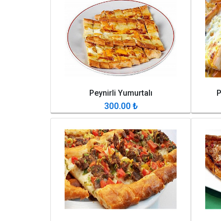
Peynirli Yumurtalı
P
300.00
₺